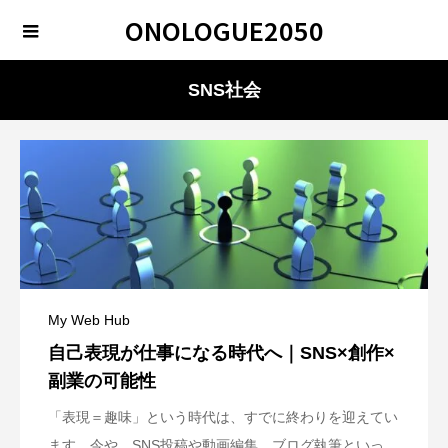
ONOLOGUE2050
SNS社会
My Web Hub
自己表現が仕事になる時代へ｜SNS×創作×
副業の可能性
「表現＝趣味」という時代は、すでに終わりを迎えてい
ます。今や、SNS投稿や動画編集、ブログ執筆といっ