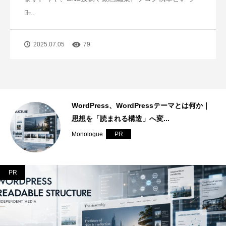
た̶...
2025.07.05
79
dPressテーマとは何か｜
サーバーとは何か｜発信基
へ変...
ラと「継続できる仕組み」
Monologue
PR
PR