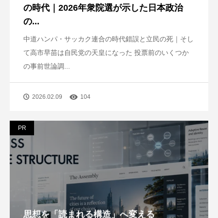
の時代｜2026年衆院選が示した日本政治
の...
中道ハンパ・サッカク連合の時代錯誤と立民の死｜そし
て高市早苗は自民党の天皇になった 投票前のいくつか
の事前世論調...
2026.02.09
104
PR
思想を「読まれる構造」へ変える