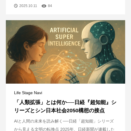
2025.10.11
84
Life Stage Navi
「人類拡張」とは何か──日経『超知能』シ
リーズとシン日本社会2050構想の接点
AIと人間の未来を読み解く──日経「超知能」シリーズ
から見える文明の転換点 2025年、日経新聞が連載した