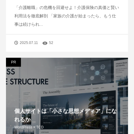
「介護離職」の危機を回避せよ！介護保険の真価と賢い
利用法を徹底解剖 「家族の介護が始まったら、もう仕
事は続けられ...
2025.07.11
52
PR
個人サイトは「小さな思想メディア」にな
れるか
WordPress × TCD