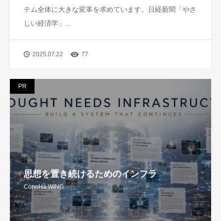
テム全体に大きな変革を求めています。日経新聞「やさ
しい経済学」...
2025.07.22
77
PR
思想を置き続けるためのインフラ
ConoHa WING