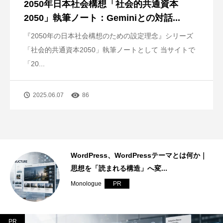
2050年日本社会構想「社会的共通資本
2050」執筆ノート：Geminiとの対話...
『2050年の日本社会構想のための設定理念』シリーズ
「社会的共通資本2050」執筆ノートとして 当サイトで
「20...
2025.06.07
86
は何か｜
サーバーとは何か｜発信基盤を支えるイン
ラと「継続できる仕組み」
Monologue
PR
PR