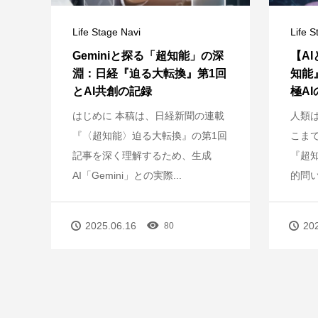
Life Stage Navi
Life S
Geminiと探る「超知能」の深
【A
淵：日経『迫る大転換』第1回
知能
とAI共創の記録
極A
はじめに 本稿は、日経新聞の連載
人類
『〈超知能〉迫る大転換』の第1回
こま
記事を深く理解するため、生成
『超
AI「Gemini」との実際...
的問い
2025.06.16
20
80