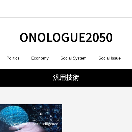
ONOLOGUE2050
Politics
Economy
Social System
Social Issue
汎用技術