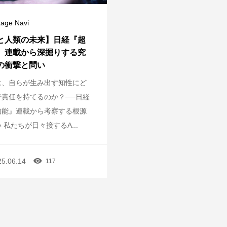
tage Navi
Iと人類の未来】日経『超
』連載から深掘りする究
Iの衝撃と問い
は、自らが生み出す知性にど
で責任を持てるのか？──日経
知能』連載から考察する根源
 私たちが日々接するA...
25.06.14
117