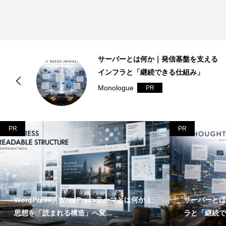
は
サーバーとは何か｜発信基盤を支える
.
インフラと「継続できる仕組み」
Monologue
PR
PR
PR
WordPress、WordPressテーマとは何か｜
サーバーとは
思想を「読まれる構造」へ変...
ラと「継続で