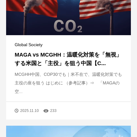
Global Society
MAGA vs MCGHH：温暖化対策を「無視」
する米国と「主役」を狙う中国【C...
MCGHH中国、COP30でも｜米不在で、温暖化対策でも
主役の座を狙う はじめに （参考記事）⇒ 「MAGAの
空...
2025.11.10
233