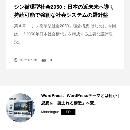
シン循環型社会2050：日本の近未来へ導く
持続可能で強靭な社会システムの羅針盤
第４章 「シン循環型社会2050」理念構想 はじめに 今回
は、「2050年日本社会構想」を構成する主要な設計理
念...
2025.07.28
101
｜
サーバーとは何か｜発信基盤を支えるインフ
ラと「継続できる仕組み」
Monologue
PR