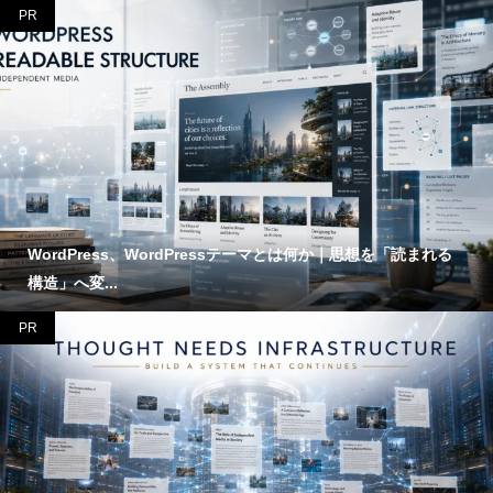
PR
WordPress、WordPressテーマとは何か｜思想を「読まれる
構造」へ変...
PR