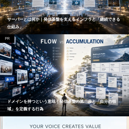
サーバーとは何か｜発信基盤を支えるインフラと「継続できる
仕組み」
PR
ドメインを持つという意味｜発信基盤の第一歩と「自分の領
域」を定義する行為