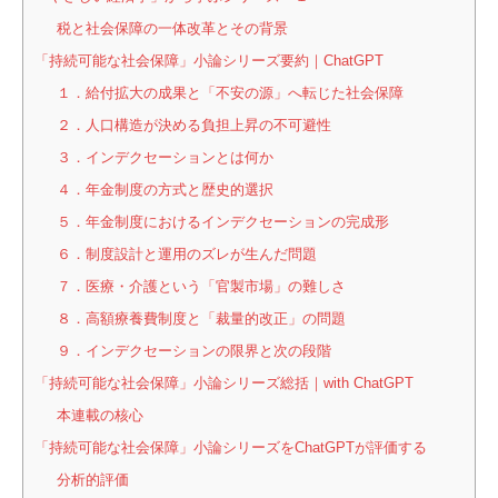
税と社会保障の一体改革とその背景
「持続可能な社会保障」小論シリーズ要約｜ChatGPT
１．給付拡大の成果と「不安の源」へ転じた社会保障
２．人口構造が決める負担上昇の不可避性
３．インデクセーションとは何か
４．年金制度の方式と歴史的選択
５．年金制度におけるインデクセーションの完成形
６．制度設計と運用のズレが生んだ問題
７．医療・介護という「官製市場」の難しさ
８．高額療養費制度と「裁量的改正」の問題
９．インデクセーションの限界と次の段階
「持続可能な社会保障」小論シリーズ総括｜with ChatGPT
本連載の核心
「持続可能な社会保障」小論シリーズをChatGPTが評価する
分析的評価