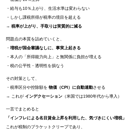
・給与も10％上がり、生活水準は変わらない
・しかし課税所得が税率の境目を超える
→
税率が上がり、手取りは実質的に減る
問題点の本質を詰めていくと、
・
増税が国会審議なしに、事実上起きる
・本人の「所得能力向上」と無関係に負担が増える
・税の公平性・透明性を損なう
その対策として、
・税率区分や控除額を
物価（CPI）に自動連動
させる
→ これが
インデクセーション
（米国では1980年代から導入）
一言でまとめると
「インフレによる名目賃金上昇を利用した、気づきにくい増税」
これが税制のブラケットクリープであり、