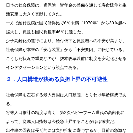
日本の社会保障は、皆保険・皆年金の整備を通じて寿命延伸と生
活安定に大きく貢献してきた。
一方で給付規模は国民所得比で6％未満（1970年）から30％超へ
拡大し、負担も国民負担率46％に達した。
少子高齢化の進行により、給付低下と負担増への不安が高まり、
社会保障が本来の「安心装置」から「不安要因」に転じている。
こうした状況で重要なのが、抜本改革以前に制度を安定化させる
インデクセーション
という視点である。
２．人口構造が決める負担上昇の不可避性
社会保障を左右する最大要因は人口動態、とりわけ年齢構成であ
る。
将来人口推計の精度は高く、第2次ベビーブーム世代の高齢化に
よって、従属人口指数は今後急上昇することがほぼ確実だ。
出生率の回復は長期的には負担抑制に寄与するが、目前の急激な