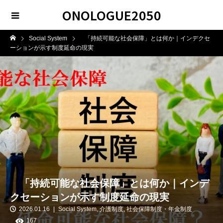
ONOLOGUE2050
Social System
「持続可能な社会保障」とは何か｜インデクセ
ーションが示す制度延命の現実
「持続可能な社会保障」とは何か｜インデ
クセーションが示す制度延命の現実
2026.01.16
Social System
,
介護制度
,
社会保障制度・年金制度
167