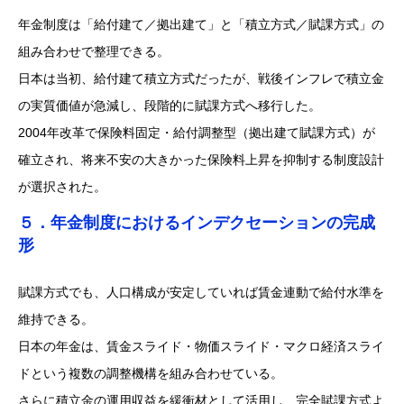
年金制度は「給付建て／拠出建て」と「積立方式／賦課方式」の
組み合わせで整理できる。
日本は当初、給付建て積立方式だったが、戦後インフレで積立金
の実質価値が急減し、段階的に賦課方式へ移行した。
2004年改革で保険料固定・給付調整型（拠出建て賦課方式）が
確立され、将来不安の大きかった保険料上昇を抑制する制度設計
が選択された。
５．年金制度におけるインデクセーションの完成
形
賦課方式でも、人口構成が安定していれば賃金連動で給付水準を
維持できる。
日本の年金は、賃金スライド・物価スライド・マクロ経済スライ
ドという複数の調整機構を組み合わせている。
さらに積立金の運用収益を緩衝材として活用し、完全賦課方式よ