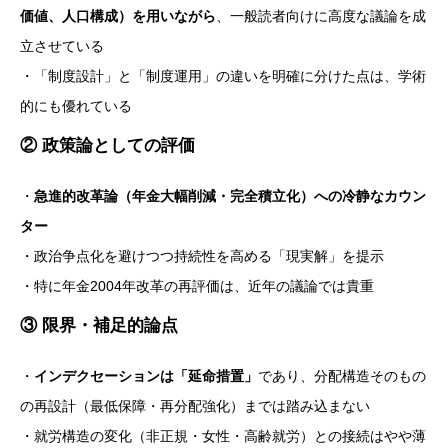
価値、人口構成）を用いながら
、一般読者向けに高度な議論を成
立させている
・「制度設計」と「制度運用」の違いを明確に分けた点は、学術
的にも優れている
② 政策論としての評価
・
急進的改革論（年金大幅削減・完全積立化）への冷静なカウン
ター
・政治争点化を避けつつ持続性を高める「現実解」を提示
・特に年金2004年改革の再評価は、近年の議論では貴重
③ 限界・補足的論点
・
インデクセーションは「延命措置」
であり、分配構造そのもの
の再設計（最低保障・再分配強化）までは踏み込まない
・就労構造の変化（非正規・女性・高齢就労）との接続はやや薄