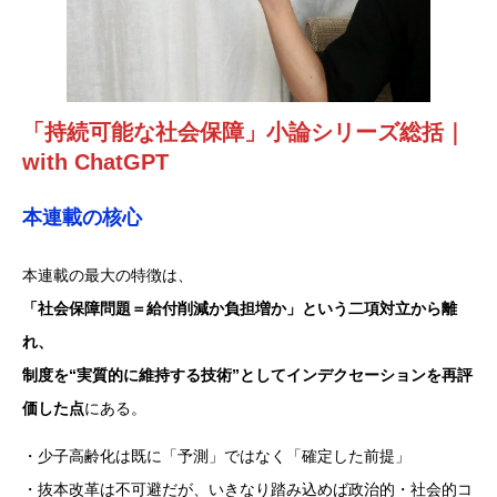
「持続可能な社会保障」小論シリーズ
総括｜
with ChatGPT
本連載の核心
本連載の最大の特徴は、
「社会保障問題＝給付削減か負担増か」という二項対立から離
れ、
制度を“実質的に維持する技術”としてインデクセーションを再評
価した点
にある。
・少子高齢化は既に「予測」ではなく「確定した前提」
・抜本改革は不可避だが、いきなり踏み込めば政治的・社会的コ