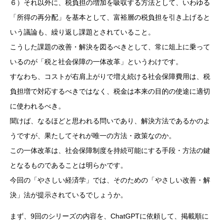
６）それ以外に、税負担の増加を吸収する方法として、いわゆる
「所得の再分配」を基本として、富裕層の税負担を引き上げると
いう議論も、繰り返し課題とされていること。
こうした課題の改善・解決を図るべきとして、常に俎上に乗って
いるのが「税と社会保障の一体改革」というわけです。
すなわち、コストが右肩上がりで増え続ける社会保障費用は、税
負担増で対応するべきではなく、税金は本来の目的の使途に適切
に使われるべき。
聞けば、なるほどと思われる問いであり、解決方法であるかのよ
うですが、果たしてそれが唯一の方法・政策なのか。
この一体改革は、社会保障制度を持続可能にする手段・方法の鍵
となるものであることは明らかです。
今回の「やさしい経済学」では、そのための「やさしい改善・解
決」法が提示されているでしょうか。
まず、9回のシリーズの内容を、ChatGPTに依頼して、掲載順に