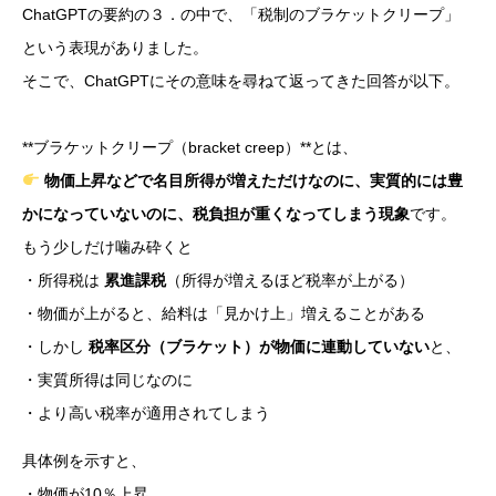
ChatGPTの要約の３．の中で、「税制のブラケットクリープ」
という表現がありました。
そこで、ChatGPTにその意味を尋ねて返ってきた回答が以下。
**ブラケットクリープ（bracket creep）**とは、
物価上昇などで名目所得が増えただけなのに、実質的には豊
かになっていないのに、税負担が重くなってしまう現象
です。
もう少しだけ噛み砕くと
・所得税は
累進課税
（所得が増えるほど税率が上がる）
・物価が上がると、給料は「見かけ上」増えることがある
・しかし
税率区分（ブラケット）が物価に連動していない
と、
・実質所得は同じなのに
・より高い税率が適用されてしまう
具体例を示すと、
・物価が10％上昇