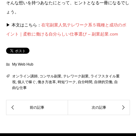
そんな想いを持つあなたにとって、ヒントとなる一冊になるでし
ょう。
▶ 本文はこちら：
在宅副業人気テレワーク系５職種と成功のポ
イント｜柔軟に働ける自分らしい仕事選び – 副業起業.com
My Web Hub
オンライン講師
,
コンサル副業
,
テレワーク副業
,
ライフスタイル重
視
,
個人で稼ぐ
,
働き方改革
,
時短ワーク
,
自分時間
,
自律的労働
,
自
由な仕事