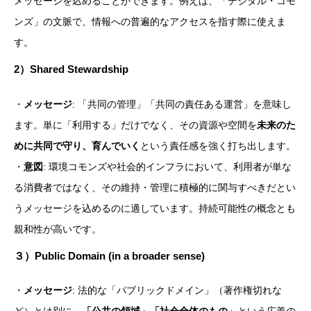
メッセージを込めることができます。例えば、「デジタル・コモ
ンズ」の文脈で、情報への普遍的なアクセスを指す際に使えま
す。
2）
Shared Stewardship
・
メッセージ
: 「共同の管理」「共同の責任ある運営」を意味し
ます。単に「利用する」だけでなく、その資源や空間を
未来のた
めに共同で守り、育んでいく
という責任感を強く打ち出します。
・
意図
: 環境コモンズや社会的インフラにおいて、利用者が単な
る消費者ではなく、その維持・管理に積極的に関与すべきだとい
うメッセージを込めるのに適しています。持続可能性の概念とも
親和性が高いです。
３）
Public Domain (in a broader sense)
・
メッセージ
: 法的な「パブリックドメイン」（著作権切れな
ど）とは別に、
「公共の領域」「社会全体のもの」
という広義の