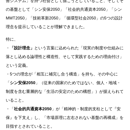
善システム」を持つ社会として描こうとしていること、そしてそ
の基盤として「シン安保2050」「社会的共通資本2050」「シン
MMT2050」「技術革新2050」「循環型社会2050」の5つの設計
理念を提示していることが理解できました。
特に、
・
「設計理念」
という言葉に込められた「現実の制度や仕組みに
落とし込める論理性と構造性、そして実践するための理由付け」
という定義。
・5つの理念が「相互に補完し合う構造」を持ち、その中心に
「
シン安保2050
」（従来の国家のためではない、個人・地域・
制度を含む重層的な「生活の安定のための構想」）が据えられて
いること。
・「
社会的共通資本2050
」が「精神的・制度的支柱として『安
保』を下支え」し、「市場原理に左右されない基盤の再構成」を
目指すとされていること。