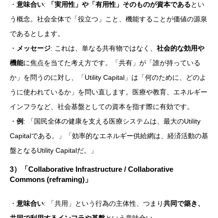
・
意味合い
:
「実用性」や「有用性」そのものが資本である
とい
う概念。社会全体で「役立つ」こと、機能することが価値の源泉
であるとします。
・
メッセージ
: これは、単なる共有物ではなく、
社会的な効用や
機能
に焦点を当てた考え方です。「共有」が「誰が持っている
か」を問うのに対し、「Utility Capital」は「何のために、どのよ
うに使われているか」を問い直します。医療や教育、エネルギー
インフラなど、社会基盤としての資本を指す際に有効です。
・
例
: 「国民全体の健康を支える医療システムは、最大のUtility
Capitalである。」「効率的なエネルギー供給網は、経済活動の基
盤となるUtility Capitalだ。」
3）
「Collaborative Infrastructure / Collaborative
Commons (reframing)
」
・
意味合い
: 「共用」という行為の主体性、つまり
共同で築き、
共同で利用するインフラや基盤
という意味合い。