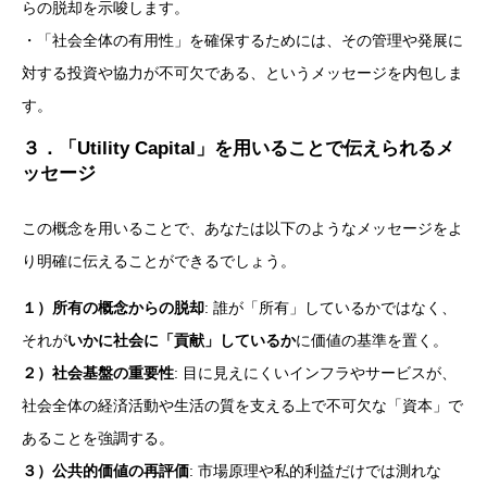
らの脱却を示唆します。
・「社会全体の有用性」を確保するためには、その管理や発展に
対する投資や協力が不可欠である、というメッセージを内包しま
す。
３．「Utility Capital」を用いることで伝えられるメ
ッセージ
この概念を用いることで、あなたは以下のようなメッセージをよ
り明確に伝えることができるでしょう。
１）所有の概念からの脱却
: 誰が「所有」しているかではなく、
それが
いかに社会に「貢献」しているか
に価値の基準を置く。
２）社会基盤の重要性
: 目に見えにくいインフラやサービスが、
社会全体の経済活動や生活の質を支える上で不可欠な「資本」で
あることを強調する。
３）公共的価値の再評価
: 市場原理や私的利益だけでは測れな