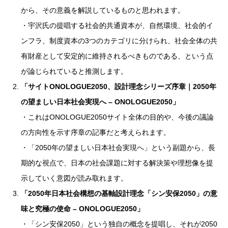
から、その意義を解説しているものと思われます。
・宇沢氏の提唱する社会的共通資本が、自然環境、社会的イ
ンフラ、制度資本の3つのカテゴリに分けられ、社会全体の共
有財産として安定的に維持されるべきものである、という点
が論じられていると推測します。
「サイトONOLOGUE2050、設計理念シリーズ序章｜2050年
の望ましい日本社会実現へ – ONOLOGUE2050」
・これはONOLOGUE2050サイト全体の目的や、今後の議論
の方向性を示す序章の記事だと考えられます。
・「2050年の望ましい日本社会実現へ」という副題から、長
期的な視点で、日本の社会課題に対する解決策や理想像を提
示していく意図が読み取れます。
「2050年日本社会構想の基軸設計理念「シン安保2050」の意
味と究極の使命 – ONOLOGUE2050」
・「シン安保2050」という独自の概念を提唱し、それが2050