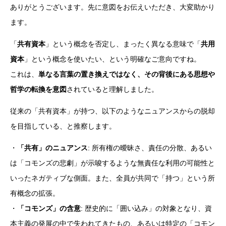
ありがとうございます。先に意図をお伝えいただき、大変助かり
ます。
「
共有資本
」という概念を否定し、まったく異なる意味で「
共用
資本
」という概念を使いたい、という明確なご意向ですね。
これは、
単なる言葉の置き換えではなく、その背後にある思想や
哲学の転換を意図
されていると理解しました。
従来の「共有資本」が持つ、以下のようなニュアンスからの脱却
を目指している、と推察します。
・
「共有」のニュアンス
: 所有権の曖昧さ、責任の分散、あるい
は「コモンズの悲劇」が示唆するような無責任な利用の可能性と
いったネガティブな側面。また、全員が共同で「持つ」という所
有概念の拡張。
・
「コモンズ」の含意
: 歴史的に「囲い込み」の対象となり、資
本主義の発展の中で失われてきたもの、あるいは特定の「コモン