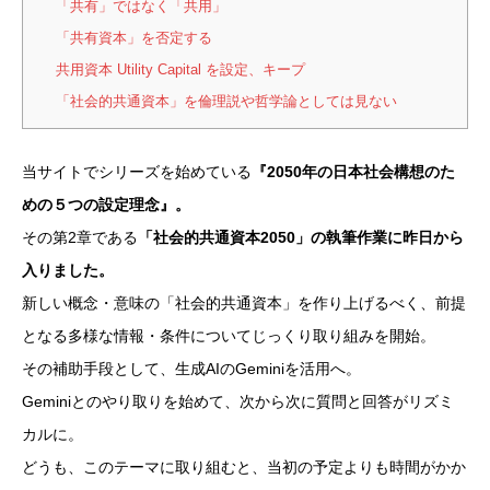
「共有」ではなく「共用」
「共有資本」を否定する
共用資本 Utility Capital を設定、キープ
「社会的共通資本」を倫理説や哲学論としては見ない
当サイトでシリーズを始めている
『2050年の日本社会構想のた
めの５つの設定理念』。
その第2章である
「社会的共通資本2050」の執筆作業に昨日から
入りました。
新しい概念・意味の「社会的共通資本」を作り上げるべく、前提
となる多様な情報・条件についてじっくり取り組みを開始。
その補助手段として、生成AIのGeminiを活用へ。
Geminiとのやり取りを始めて、次から次に質問と回答がリズミ
カルに。
どうも、このテーマに取り組むと、当初の予定よりも時間がかか