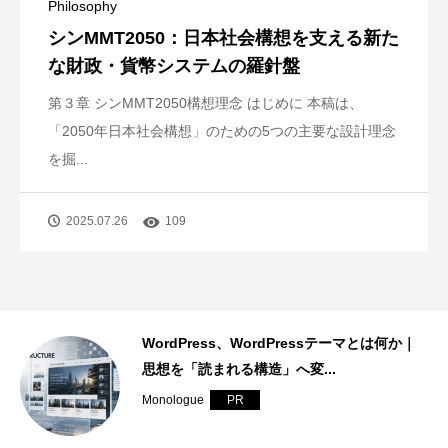
Philosophy
シンMMT2050：日本社会構想を支える新た
な財政・貨幣システムの羅針盤
第３章 シンMMT2050構想理念 はじめに 本稿は、
「2050年日本社会構想」のための5つの主要な設計理念
を掘...
2025.07.26
109
ressテーマとは何か｜
サーバーとは何か｜発信基盤
変...
ラと「継続できる仕組み」
Monologue
PR