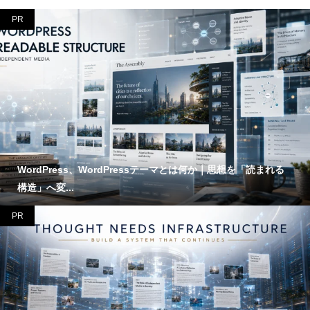
PR
WordPress、WordPressテーマとは何か｜思想を「読まれる
構造」へ変...
PR